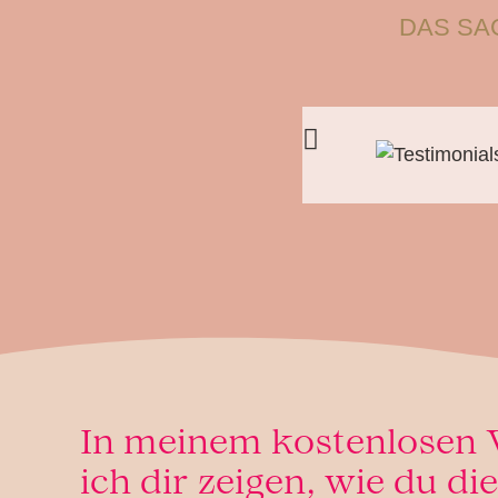
DAS SA
In meinem kostenlosen 
ich dir zeigen, wie du di