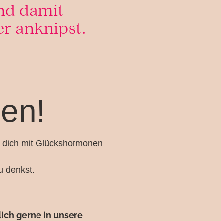
nd damit
r anknipst.​
uen!
d dich mit Glückshormonen
du denkst.
dich gerne in unsere