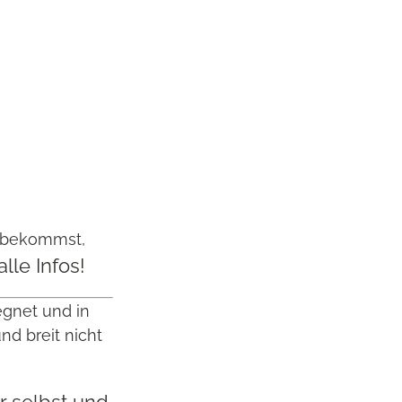
s bekommst,
alle Infos!
gnet und in
nd breit nicht
r selbst und