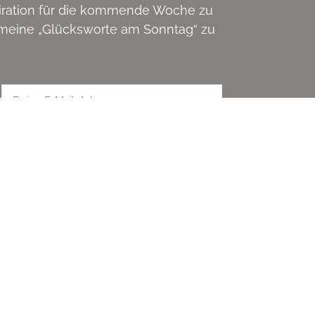
piration für die kommende Woche zu
m meine „Glücksworte am Sonntag“ zu
REN
SOCIAL MEDIA