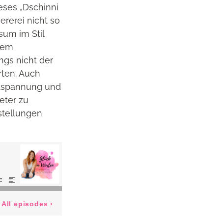
eses „Dschinni
rerei nicht so
sum im Stil
 dem
ngs nicht der
rten. Auch
ntspannung und
eter zu
stellungen