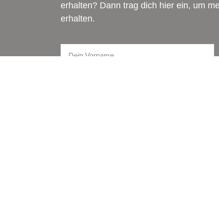
erhalten? Dann trag dich hier ein, um 
erhalten.
JETZT NEWSLETTER ABONNI
MENÜ
Über mich