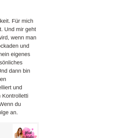
keit. Für mich
t. Und mir geht
 wird, wenn man
lockaden und
mein eigenes
sönliches
Und dann bin
men
liert und
Kontrolletti
 Wenn du
olge an.