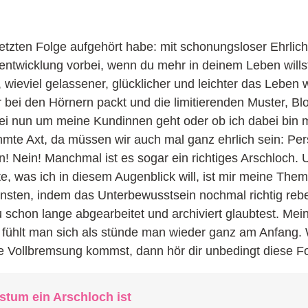
letzten Folge aufgehört habe: mit schonungsloser Ehrlich
rentwicklung vorbei, wenn du mehr in deinem Leben wills
, wieviel gelassener, glücklicher und leichter das Leben
 bei den Hörnern packt und die limitierenden Muster, B
bei nun um meine Kundinnen geht oder ob ich dabei bin 
mte Axt, da müssen wir auch mal ganz ehrlich sein: Per
! Nein! Manchmal ist es sogar ein richtiges Arschloch. 
zte, was ich in diesem Augenblick will, ist mir meine The
ten, indem das Unterbewusstsein nochmal richtig rebel
chon lange abgearbeitet und archiviert glaubtest. Mein 
 fühlt man sich als stünde man wieder ganz am Anfang.
lte Vollbremsung kommst, dann hör dir unbedingt diese F