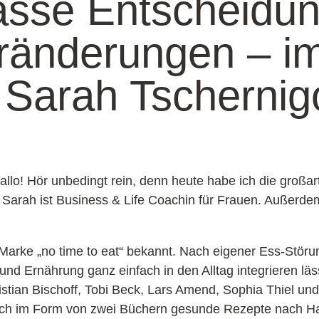
asse Entscheidu
ränderungen – i
 Sarah Tscherni
llo! Hör unbedingt rein, denn heute habe ich die großar
 Sarah ist Business & Life Coachin für Frauen. Außerde
Marke „no time to eat“ bekannt. Nach eigener Ess-Störun
und Ernährung ganz einfach in den Alltag integrieren lä
tian Bischoff, Tobi Beck, Lars Amend, Sophia Thiel und
ich im Form von zwei Büchern gesunde Rezepte nach H