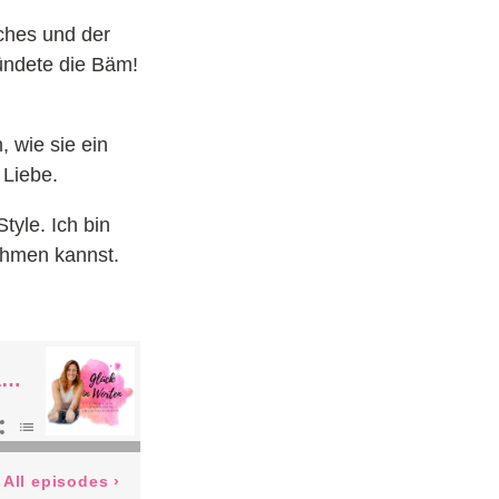
ches und der
ründete die Bäm!
, wie sie ein
 Liebe.
tyle. Ich bin
nehmen kannst.