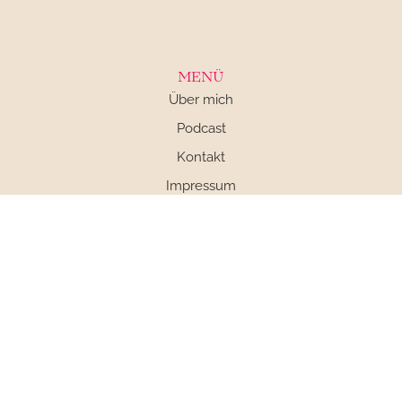
MENÜ
Über mich
Podcast
Kontakt
Impressum
Datenschutz
AGB
SOCIAL MEDIA
© 2025 Claudia Engel – Made with
by Catharina Koronakis Design