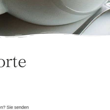
orte
ten? Sie senden