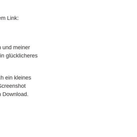
em Link:
n und meiner
in glücklicheres
h ein kleines
 Screenshot
m Download.