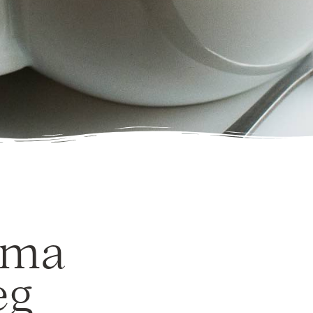
ama
eg