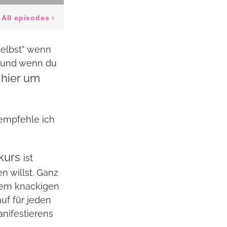
selbst” wenn
”, und wenn du
 hier um
empfehle ich
hkurs
ist
n willst. Ganz
nem knackigen
uf für jeden
nifestierens