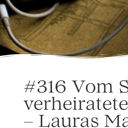
#316 Vom S
verheirate
– Lauras Ma