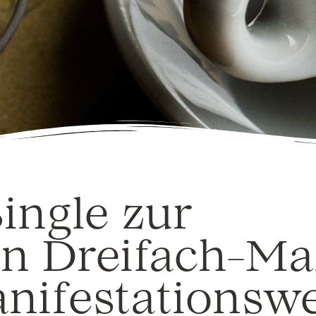
ingle zur
ten Dreifach-M
nifestationsw