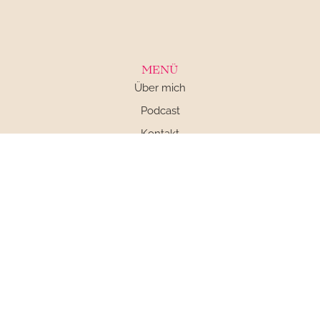
MENÜ
Über mich
Podcast
Kontakt
Impressum
Datenschutz
AGB
SOCIAL MEDIA