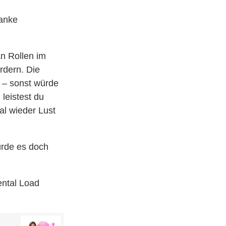
danke
an Rollen im
rdern. Die
t – sonst würde
leistest du
al wieder Lust
ürde es doch
ental Load