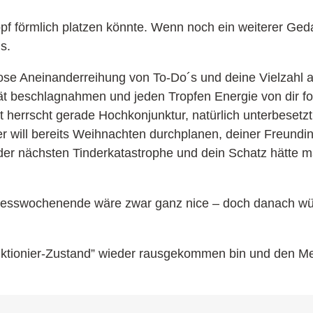
pf förmlich platzen könnte. Wenn noch ein weiterer Ge
s.
dlose Aneinanderreihung von To-Do´s und deine Vielzahl 
ät beschlagnahmen und jeden Tropfen Energie von dir fo
t herrscht gerade Hochkonjunktur, natürlich unterbesetz
er will bereits Weihnachten durchplanen, deiner Freundin 
der nächsten Tinderkatastrophe und dein Schatz hätte m
llnesswochenende wäre zwar ganz nice – doch danach w
Funktionier-Zustand” wieder rausgekommen bin und den M