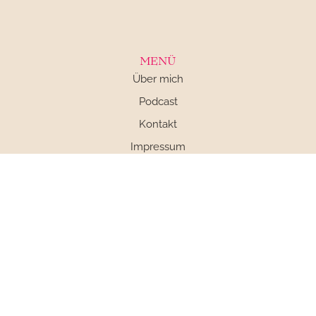
MENÜ
Über mich
Podcast
Kontakt
Impressum
Datenschutz
AGB
SOCIAL MEDIA
© 2025 Claudia Engel – Made with
by Catharina Koronakis Design