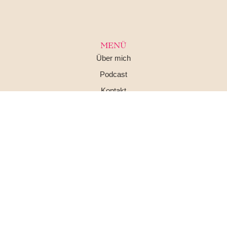
MENÜ
Über mich
Podcast
Kontakt
Impressum
Datenschutz
AGB
SOCIAL MEDIA