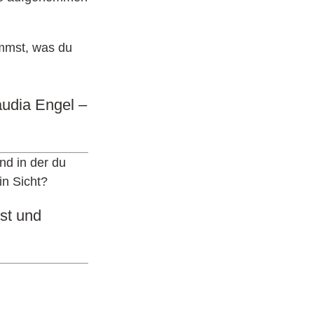
ommst, was du
audia Engel –
d in der du
in Sicht?
bst und