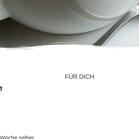
,
FÜR DICH
e Woche selber