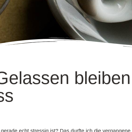
Gelassen bleiben
ss
gerade echt stressig ist? Das durfte ich die vergangen